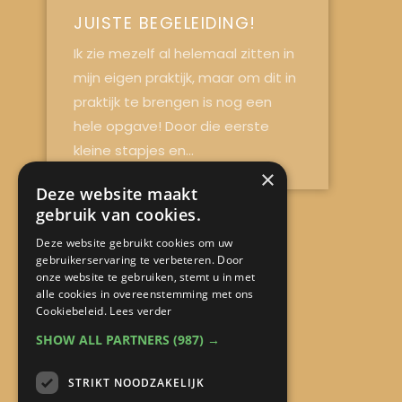
JUISTE BEGELEIDING!
Ik zie mezelf al helemaal zitten in
mijn eigen praktijk, maar om dit in
praktijk te brengen is nog een
hele opgave! Door die eerste
kleine stapjes en...
×
Deze website maakt
Laura
gebruik van cookies.
Deze website gebruikt cookies om uw
gebruikerservaring te verbeteren. Door
onze website te gebruiken, stemt u in met
alle cookies in overeenstemming met ons
Snel naar:
Cookiebeleid.
Lees verder
SHOW ALL PARTNERS
(987) →
Home
STRIKT NOODZAKELIJK
Aanbod