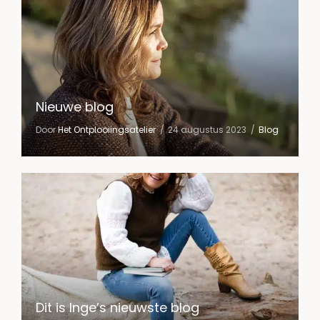
Nieuwe blog
Door
Het Ontplooiingsatelier
24 augustus 2023
Blog
Dit is Inge’s nieuwste blog