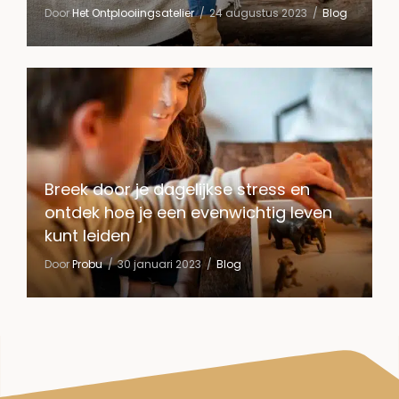
Door
Het Ontplooiingsatelier
24 augustus 2023
Blog
Breek door je dagelijkse stress en
ontdek hoe je een evenwichtig leven
kunt leiden
Door
Probu
30 januari 2023
Blog