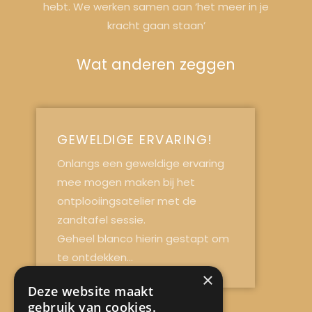
hebt. We werken samen aan ‘het meer in je
kracht gaan staan’
Wat anderen zeggen
GEWELDIGE ERVARING!
Onlangs een geweldige ervaring
mee mogen maken bij het
ontplooiingsatelier met de
zandtafel sessie.
Geheel blanco hierin gestapt om
te ontdekken...
×
Deze website maakt
gebruik van cookies.