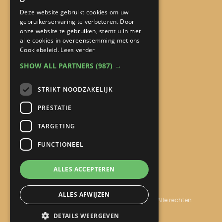
H.S.
Deze website gebruikt cookies om uw
gebruikerservaring te verbeteren. Door
onze website te gebruiken, stemt u in met
alle cookies in overeenstemming met ons
Snel naar:
Cookiebeleid.
Lees verder
SHOW ALL PARTNERS
(987) →
Home
STRIKT NOODZAKELIJK
Aanbod
PRESTATIE
Over Inge
Blog
TARGETING
Contact
FUNCTIONEEL
ALLES ACCEPTEREN
Privacybeleid & Cookies
ALLES AFWIJZEN
© Copyright 2026
Het Ontplooiingsatelier
· Alle rechten
voorbehouden
DETAILS WEERGEVEN
Ontwikkeling door
Probu