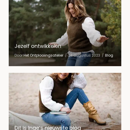
Jezelf ontwikkelen
Door
Het Ontplooiingsatelier
24 augustus 2023
Blog
Dit is Inge’s nieuwste blog