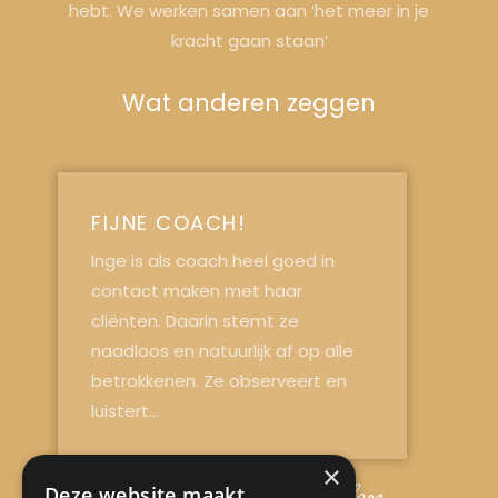
hebt. We werken samen aan ‘het meer in je
kracht gaan staan’
Wat anderen zeggen
FIJNE COACH!
Inge is als coach heel goed in
contact maken met haar
cliënten. Daarin stemt ze
naadloos en natuurlijk af op alle
betrokkenen. Ze observeert en
luistert...
×
Deze website maakt