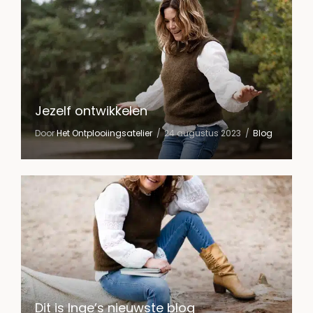
Jezelf ontwikkelen
Door
Het Ontplooiingsatelier
24 augustus 2023
Blog
Dit is Inge’s nieuwste blog