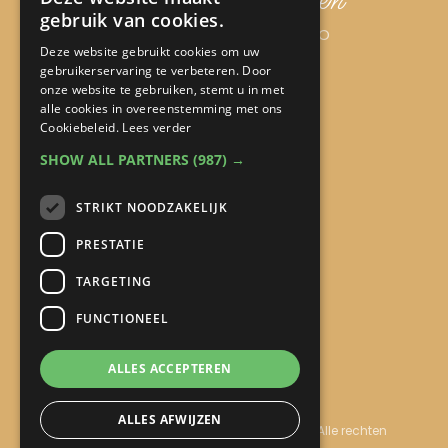
Indra van Engelen
gebruik van cookies.
Collega ondersteuning MBO
Deze website gebruikt cookies om uw
gebruikerservaring te verbeteren. Door
onze website te gebruiken, stemt u in met
alle cookies in overeenstemming met ons
Snel naar:
Cookiebeleid.
Lees verder
SHOW ALL PARTNERS
(987) →
Home
STRIKT NOODZAKELIJK
Aanbod
PRESTATIE
Over Inge
Blog
TARGETING
Contact
FUNCTIONEEL
ALLES ACCEPTEREN
Privacybeleid & Cookies
ALLES AFWIJZEN
© Copyright 2026
Het Ontplooiingsatelier
· Alle rechten